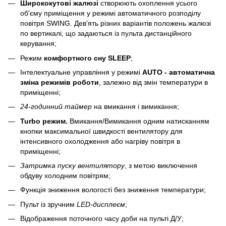
Ширококутові жалюзі
створюють охоплення усього
об'єму приміщення у режимі автоматичного розподілу
повітря SWING. Дев'ять різних варіантів положень жалюзі
по вертикалі, що задаються із пульта дистанційного
керування;
Режим
комфортного сну SLЕЕР
;
Інтелектуальне управління у режимі
AUTO - автоматична
зміна режимів роботи
, залежно від змін температури в
приміщенні;
24-годинний таймер
на вмикання і вимикання;
Turbo режим.
Вмикання/Вимикання одним натисканням
кнопки максимальної швидкості вентилятору для
інтенсивного охолодження або нагріву повітря в
приміщенні;
Затримка пуску вентилятору
, з метою виключення
обдуву холодним повітрям;
Функція зниження вологості без зниження температури;
Пульт із зручним
LED-дисплеєм
;
Відображення поточного часу доби на пульті Д/У;