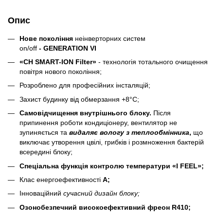
Опис
Нове покоління
неінверторних систем
on/off
- GENERATION VI
«CH SMART-ION Filter»
- технологія тотального очищення
повітря нового покоління;
Розроблено для професійних інсталяцій;
Захист будинку від обмерзання +8°C;
Самовідчищення внутрішнього блоку.
Після
припинення роботи кондиціонеру, вентилятор не
зупиняється та
видаляє вологу з теплообмінника
,
що
виключає утворення цвілі, грибків і розмноження бактерій
всередині блоку;
Спеціальна функція контролю температури «I FEEL»;
Клас енергоефективності
А;
Інноваційний
сучасний дизайн блоку;
Озонобезпечний високоефективний фреон R410;