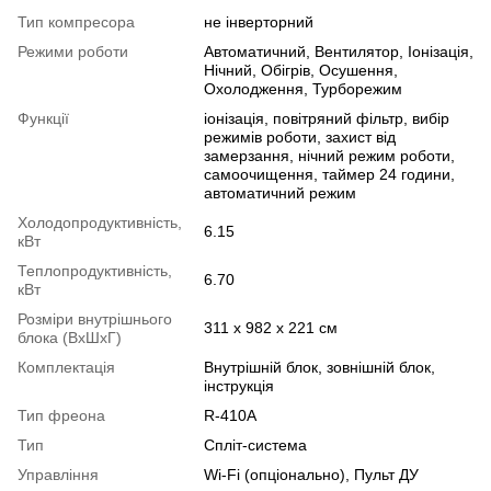
Тип компресора
не інверторний
Режими роботи
Автоматичний, Вентилятор, Іонізація,
Нічний, Обігрів, Осушення,
Охолодження, Турборежим
Функції
іонізація, повітряний фільтр, вибір
режимів роботи, захист від
замерзання, нічний режим роботи,
самоочищення, таймер 24 години,
автоматичний режим
Холодопродуктивність,
6.15
кВт
Теплопродуктивність,
6.70
кВт
Розміри внутрішнього
311 х 982 х 221 см
блока (ВхШхГ)
Комплектація
Внутрішній блок, зовнішній блок,
інструкція
Тип фреона
R-410A
Тип
Спліт-система
Управління
Wi-Fi (опціонально), Пульт ДУ