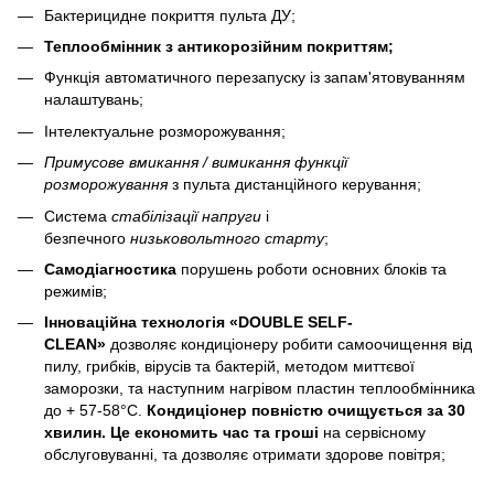
Бактерицидне покриття пульта ДУ;
Теплообмінник з антикорозійним покриттям;
Функція автоматичного перезапуску із запам'ятовуванням
налаштувань;
Інтелектуальне розморожування;
Примусове вмикання / вимикання функції
розморожування
з пульта дистанційного керування;
Система
стабілізації напруги
і
безпечного
низьковольтного старту
;
Самодіагностика
порушень роботи основних блоків та
режимів;
Інноваційна технологія «DOUBLE SELF-
CLEAN»
дозволяє кондиціонеру робити самоочищення від
пилу, грибків, вірусів та бактерій, методом миттєвої
заморозки, та наступним нагрівом пластин теплообмінника
до + 57-58°C.
Кондиціонер повністю очищується за 30
хвилин.
Це економить час та гроші
на сервісному
обслуговуванні, та дозволяє отримати здорове повітря;