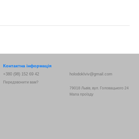
Контактна інформація
+380 (98) 152 69 42
holodoklviv@gmail.com
Передзвонити вам?
79018 Львів, вул. Головацького 24
Мапа проїзду