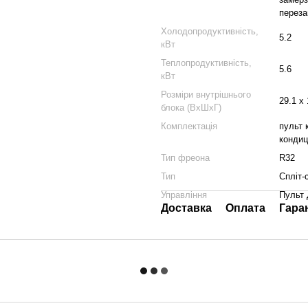
переза
Холодопродуктивність,
5.2
кВт
Теплопродуктивність,
5.6
кВт
Розміри внутрішнього
29.1 x 
блока (ВхШхГ)
Комплектація
пульт 
кондиц
Тип фреона
R32
Тип
Спліт-
Управління
Пульт 
Доставка
Оплата
Гара