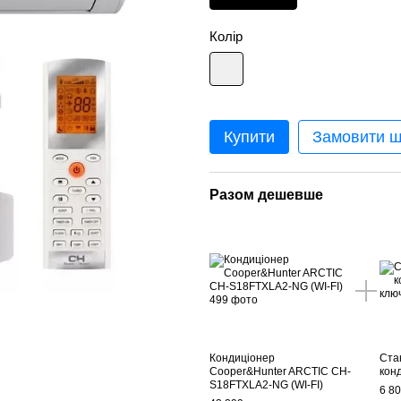
Колір
Купити
Замовити 
Разом дешевше
Кондиціонер
Ста
Cooper&Hunter ARCTIC CH-
кон
S18FTXLA2-NG (WI-FI)
6 80