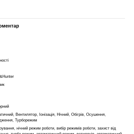
коментар
ності
&Hunter
ник
орний
тичний, Вентилятор, Іонізація, Нічний, Обігрів, Осушення,
дження, Турборежим
керування, нічний режим роботи, вибір режимів роботи, захист від
ання, турбо режим, автоматичний режим, ветиляція, автоматичний