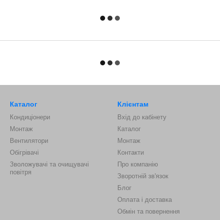
Каталог
Клієнтам
Кондиціонери
Вхід до кабінету
Монтаж
Каталог
Вентилятори
Монтаж
Обігрівачі
Контакти
Зволожувачі та очищувачі
Про компанію
повітря
Зворотній зв'язок
Блог
Оплата і доставка
Обмін та повернення