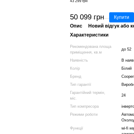
43 299 грн
50 099 грн
Купити
Опис
Новий відгук або 
Характеристики
Рекомендована площа
до 52
приміщення, кв.м
Наявність
В наяв
Колір
Білий
Бренд
Cooper
Тип гарантії
Вироб
Гарантійний термін,
24
міс.
Тип компресора
інверт
Режими роботи
Автома
Охоло
Функції
wi-fi 
замерз