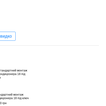
швидко
ндартний монтаж
диціонера 18 під ключ
0 грн