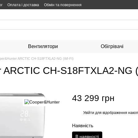
ог
Оплата і доставка
Обмін та повернення
Вентилятори
Обігрівачі
oper&Hunter ARCTIC CH-S18FTXLA2-NG (WI-FI)
r ARCTIC CH-S18FTXLA2-NG (
43 299 грн
Увійти
для відображення накоп
%
Наявність
В наявності