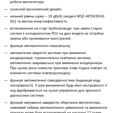
роботи вентилятора;
сучасний ергономічний дизайн;
низький рівень шуму – 19 дБ(А) (моделі MSZ-AP25/35VG
(K)) та висока енергоефективність;
встановлення на старі трубопроводи: при заміні старих
систем з холодоагентом R22 на дані моделі не потрібна
заміна або промивання магістралей;
функція автоматичного перезапуску;
автоматичне закриття заслінки при вимкненні
кондиціонера: горизонтальна повітряна заслінка
автоматично закривається при вимкненні кондиціонера.
При цьому вона повністю приховує отвір подачі повітря та
елементи системи повітророзподілу;
функція автоматичної самодіагностики (індикація коду
несправності). У разі виникнення будь-якої несправності її
код відображається на пульті управління для зручності
діагностики системи;
функція керування швидкістю обертання вентилятора;
тижневий таймер автоматичного увімкнення та вимкнення
приладу може бути встановлений на наступні 12 годин.