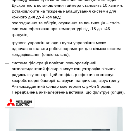
Дискретність встановлення таймера становить 10 хвилин.
Встановлюйте на тиждень налаштування системи для
кожного дня до 4 команд;
охолодження та обігрів, осушення та вентиляція – спліт-
система ефективна при температурі від -15 до +46
градусів;
групове управління: один пульт управління може
одночасно ставити робочі параметри для кількох систем
кондиціювання (опціонально);
система фільтрації повітря: повнорозмірний
антиоксидантний фільтр знижує концентрацію вільних
радикалів у повітрі. Цей же фільтр ефективно знищує
хвороботворні бактерії та віруси, наприклад, вірус грипу.
Антиоксидантний фільтр має термін служби 9 років.
Передбачена антиалергенна вставка, що фільтрує (опція).