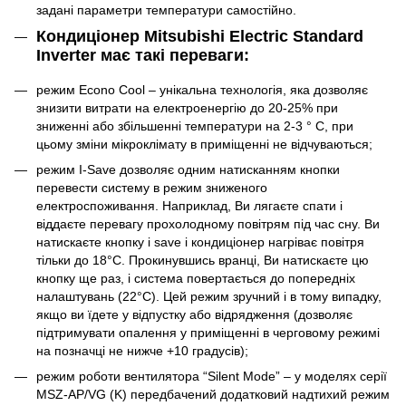
задані параметри температури самостійно.
Кондиціонер Mitsubishi Electric Standard
Inverter має такі переваги:
режим Econo Cool – унікальна технологія, яка дозволяє
знизити витрати на електроенергію до 20-25% при
зниженні або збільшенні температури на 2-3 ° C, при
цьому зміни мікроклімату в приміщенні не відчуваються;
режим I-Save дозволяє одним натисканням кнопки
перевести систему в режим зниженого
електроспоживання. Наприклад, Ви лягаєте спати і
віддаєте перевагу прохолодному повітрям під час сну. Ви
натискаєте кнопку i save і кондиціонер нагріває повітря
тільки до 18°С. Прокинувшись вранці, Ви натискаєте цю
кнопку ще раз, і система повертається до попередніх
налаштувань (22°С). Цей режим зручний і в тому випадку,
якщо ви їдете у відпустку або відрядження (дозволяє
підтримувати опалення у приміщенні в черговому режимі
на позначці не нижче +10 градусів);
режим роботи вентилятора “Silent Mode” – у моделях серії
MSZ-AP/VG (K) передбачений додатковий надтихий режим