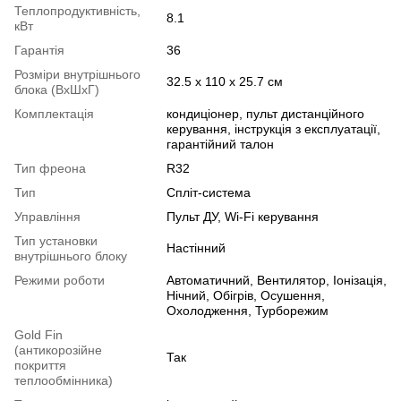
Теплопродуктивність,
8.1
кВт
Гарантія
36
Розміри внутрішнього
32.5 х 110 х 25.7 см
блока (ВхШхГ)
Комплектація
кондиціонер, пульт дистанційного
керування, інструкція з експлуатації,
гарантійний талон
Тип фреона
R32
Тип
Спліт-система
Управління
Пульт ДУ, Wi-Fi керування
Тип установки
Настінний
внутрішнього блоку
Режими роботи
Автоматичний, Вентилятор, Іонізація,
Нічний, Обігрів, Осушення,
Охолодження, Турборежим
Gold Fin
(антикорозійне
Так
покриття
теплообмінника)