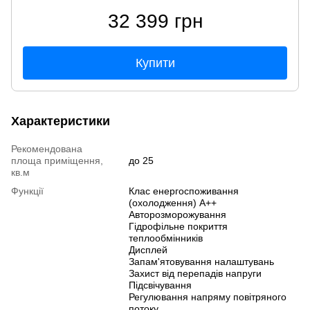
32 399 грн
Купити
Характеристики
Рекомендована
площа приміщення,
до 25
кв.м
Функції
Клас енергоспоживання
(охолодження) A++
Авторозморожування
Гідрофільне покриття
теплообмінників
Дисплей
Запам'ятовування налаштувань
Захист від перепадів напруги
Підсвічування
Регулювання напряму повітряного
потоку