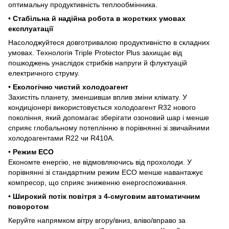
оптимальну продуктивність теплообмінника.
•
Стабільна й надійна робота в жорстких умовах
експлуатації
Насолоджуйтеся довготривалою продуктивністю в складних
умовах. Технологія Triple Protector Plus захищає від
пошкоджень унаслідок стрибків напруги й флуктуацій
електричного струму.
•
Екологічно чистий холодоагент
Захистіть планету, зменшивши вплив зміни клімату. У
кондиціонері використовується холодоагент R32 нового
покоління, який допомагає зберігати озоновий шар і менше
сприяє глобальному потеплінню в порівнянні зі звичайними
холодоагентами R22 чи R410A.
•
Режим ECO
Економте енергію, не відмовляючись від прохолоди. У
порівнянні зі стандартним режим ECO менше навантажує
компресор, що сприяє зниженню енергоспоживання.
•
Широкий потік повітря з 4-смуговим автоматичним
поворотом
Керуйте напрямком вітру вгору/вниз, вліво/вправо за