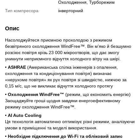
Охолодження, Турборежим
Тип компресора
інверторний
Опис
Насолоджуйтеся приємною прохолодою з режимом
безвітряного охолодження WindFree™. Він м’яко й безшумно
розсіює повітря крізь 23 000 мікроотворів, що дає змогу
уникнути неприємного відчуття холодного вітру на шкірі.
•
ASHRAE
(Американська спілка інженерів з опалення,
охолодження та кондиціонування повітря) визначає
«нерухоме повітря» як рух повітря зі швидкістю, нижчою за
0,15 м/с, що не викликає відчуття холодного протягу
•
Охолодження WindFree™
(режим, що економить енергію)
Заощаджуйте гроші щодня завдяки енергоефективному
режиму охолодження WindFree™.
•
AI Auto Cooling
Ця технологія автоматично оптимізує різні режими, аналізуючи
умови в приміщенні та моделі використання.
•
Необхідне підключення до Wi-Fi та обліковий запис