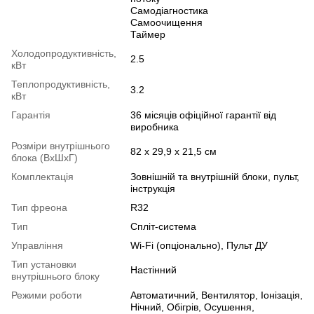
Самодіагностика
Самоочищення
Таймер
Холодопродуктивність,
2.5
кВт
Теплопродуктивність,
3.2
кВт
Гарантія
36 місяців офіційної гарантії від
виробника
Розміри внутрішнього
82 х 29,9 х 21,5 см
блока (ВхШхГ)
Комплектація
Зовнішній та внутрішній блоки, пульт,
інструкція
Тип фреона
R32
Тип
Спліт-система
Управління
Wi-Fi (опціонально), Пульт ДУ
Тип установки
Настінний
внутрішнього блоку
Режими роботи
Автоматичний, Вентилятор, Іонізація,
Нічний, Обігрів, Осушення,