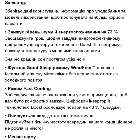
Samsung.
Зберігає дані користувача, інформацію про уподобання та
моделі використання, щоб пропонувати найбільш корисні
варіанти.
•
Знижує рівень шуму й енергоспоживання на 73 %
Заощаджуйте гроші щодня завдяки енергоефективному
цифровому інвертору з технологією Boost. Він підтримує
бажану температуру з меншими коливаннями.
Значно кращий сон протягом усієї ночі
•
Функція Good Sleep режиму WindFree™
створює
ідеальний для сну мікроклімат без неприємних потоків
холодного повітря.
•
Режим Fast Cooling
Забезпечує швидше охолодження усього приміщення, щоб
вам було комфортно завжди. Цифровий інвертор із
технологією Boost охолоджує повітря на 43 % * швидше.
•
Очищується сам
, до того ж автоматично
Підтримуйте гігієнічну чистоту всередині вашого кондиціонера,
не роблячи нічого!
•
Менше шуму