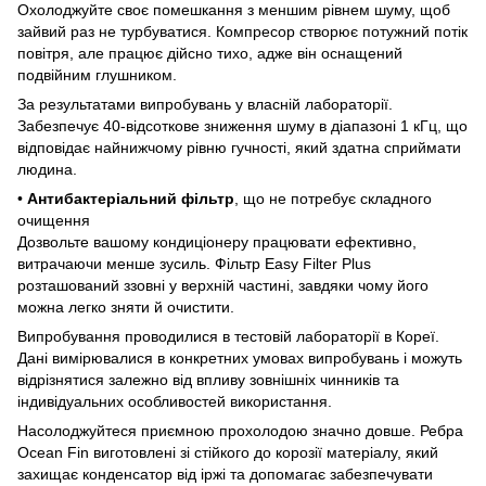
Охолоджуйте своє помешкання з меншим рівнем шуму, щоб
зайвий раз не турбуватися. Компресор створює потужний потік
повітря, але працює дійсно тихо, адже він оснащений
подвійним глушником.
За результатами випробувань у власній лабораторії.
Забезпечує 40-відсоткове зниження шуму в діапазоні 1 кГц, що
відповідає найнижчому рівню гучності, який здатна сприймати
людина.
•
Антибактеріальний фільтр
, що не потребує складного
очищення
Дозвольте вашому кондиціонеру працювати ефективно,
витрачаючи менше зусиль. Фільтр Easy Filter Plus
розташований ззовні у верхній частині, завдяки чому його
можна легко зняти й очистити.
Випробування проводилися в тестовій лабораторії в Кореї.
Дані вимірювалися в конкретних умовах випробувань і можуть
відрізнятися залежно від впливу зовнішніх чинників та
індивідуальних особливостей використання.
Насолоджуйтеся приємною прохолодою значно довше. Ребра
Ocean Fin виготовлені зі стійкого до корозії матеріалу, який
захищає конденсатор від іржі та допомагає забезпечувати