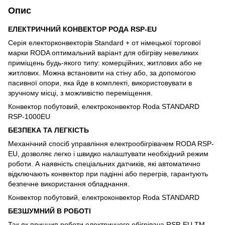
Опис
ЕЛЕКТРИЧНИЙ КОНВЕКТОР РОДА RSP-EU
Серія електорконвекторів Standard + от німецької торгової
марки RODA оптимальний варіант для обігріву невеликих
приміщень будь-якого типу: комерційних, житлових або не
житлових. Можна встановити на стіну або, за допомогою
пасивної опори, яка йде в комплекті, використовувати в
зручному місці, з можливістю переміщення.
Конвектор побутовий, електроконвектор Roda STANDARD
RSP-1000EU
БЕЗПЕКА ТА ЛЕГКІСТЬ
Механічний спосіб управління електрообігрівачем RODA RSP-
EU, дозволяє легко і швидко налаштувати необхідний режим
роботи. А наявність спеціальних датчиків, які автоматично
відключають конвектор при падінні або перегрів, гарантують
безпечне використання обладнання.
Конвектор побутовий, електроконвектор Roda STANDARD
БЕЗШУМНИЙ В РОБОТІ
Так як принцип роботи електричного обігрівача RSP-EU ТМ