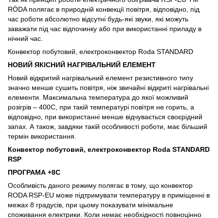
RÖDA полягає в природній конвекції повітря, відповідно, під
час роботи абсолютно відсутні будь-які звуки, які можуть
заважати під час відпочинку або при використанні приладу в
нічний час.
Конвектор побутовий, електроконвектор Roda STANDARD
НОВИЙ ЯКІСНИЙ НАГРІВАЛЬНИЙ ЕЛЕМЕНТ
Новий відкритий нагрівальний елемент резистивного типу
значно менше сушить повітря, ніж звичайні відкриті нагрівальні
елементи. Максимальна температура до якої можливий
розігрів – 400С, при такій температурі повітря не горить, а
відповідно, при використанні менше відчувається своєрідний
запах. А також, завдяки такій особливості роботи, має більший
термін використання.
Конвектор побутовий, електроконвектор Roda STANDARD
RSP
ПРОГРАМА +8С
Особливість даного режиму полягає в тому, що конвектор
RODA RSP-EU може підтримувати температуру в приміщенні в
межах 8 градусів, при цьому показувати мінімальне
споживання електрики. Коли немає необхідності повноцінно