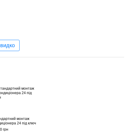
швидко
ндартний монтаж
диціонера 24 під ключ
0 грн