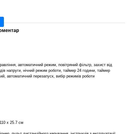
коментар
управління, автоматичний режим, повітряний фільтр, захист від
дів напруги, нічний режим роботи, таймер 24 години, таймер
ий, автоматичний перезапуск, вибір режимів роботи
110 х 25.7 см
іонер, пульт дистанційного керування, інструкція з експлуатації,