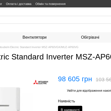
ог
Оплата і доставка
Обмін та повернення
Вентилятори
Обігрівачі
itsubishi Electric Standard Inverter MSZ-AP60VGK/MUZ-AP60VG
ectric Standard Inverter MSZ
98 605 грн
103 5
Увійти
для відображення накоп
%
Наявність
В наявності