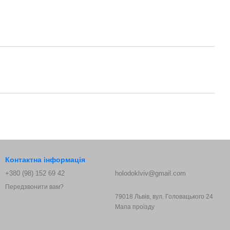
Контактна інформація
+380 (98) 152 69 42
holodoklviv@gmail.com
Передзвонити вам?
79018 Львів, вул. Головацького 24
Мапа проїзду