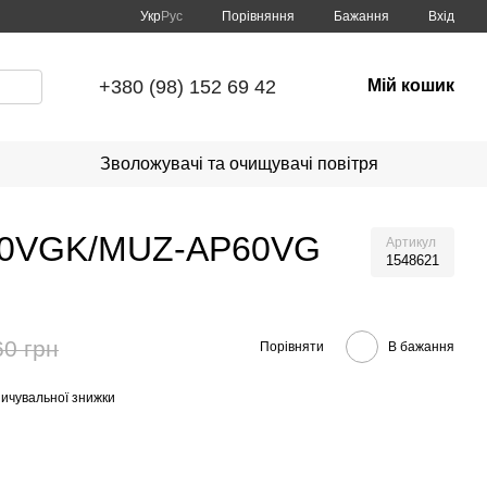
Порівняння
Укр
Рус
Бажання
Вхід
+380 (98) 152 69 42
Мій кошик
Зволожувачі та очищувачі повітря
-AP60VGK/MUZ-AP60VG
Артикул
1548621
60 грн
Порівняти
В бажання
ичувальної знижки