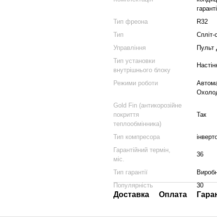
гарант
Тип фреона
R32
Тип
Спліт-
Управління
Пульт 
Тип установки
Настін
внутрішнього блоку
Режими роботи
Автома
Охоло
Gold Fin (антикорозійне
покриття
Так
теплообмінника)
Тип компресора
інверт
Гарантійний термін,
36
міс.
Тип гарантії
Вироб
Популярність
30
Доставка
Оплата
Гара