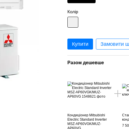
Колір
Купити
Замовити 
Разом дешевше
Кондиціонер Mitsubishi
Ста
Electric Standard Inverter
кон
MSZ-AP60VGK/MUZ-
7 50
AP60VG