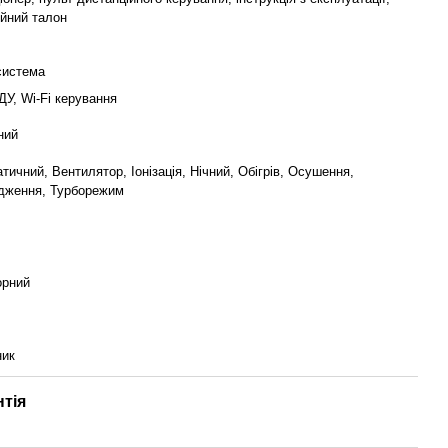
ійний талон
система
ДУ, Wi-Fi керування
ний
тичний, Вентилятор, Іонізація, Нічний, Обігрів, Осушення,
дження, Турборежим
орний
ник
нтія