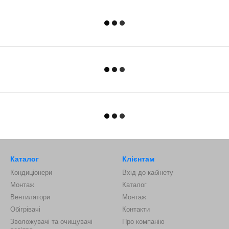
Каталог
Клієнтам
Кондиціонери
Вхід до кабінету
Монтаж
Каталог
Вентилятори
Монтаж
Обігрівачі
Контакти
Зволожувачі та очищувачі
Про компанію