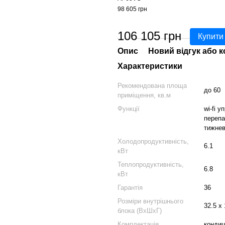
98 605 грн
106 105 грн
Купити
Опис
Новий відгук або 
Характеристики
Рекомендована площа
до 60
приміщення, кв.м
Функції
wi-fi 
перепа
тижнев
Холодопродуктивність,
6.1
кВт
Теплопродуктивність,
6.8
кВт
Гарантія
36
Розміри внутрішнього
32.5 х 
блока (ВхШхГ)
Комплектація
кондиц