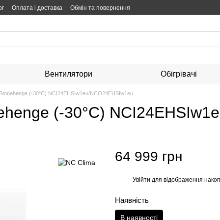
ог
Оплата і доставка
Обмін та повернення
Вентилятори
Обігрівачі
 Stonehenge (-30°C) NCI24EHSIw1eu/NCO24EHSIw1eu
nehenge (-30°C) NCI24EHSIw
64 999 грн
Увійти
для відображення накоп
%
Наявність
В наявності