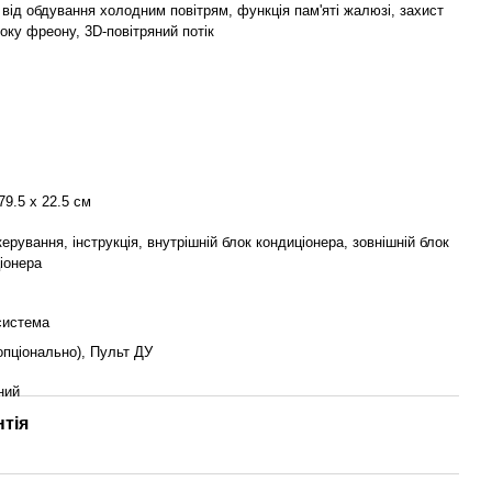
 від обдування холодним повітрям, функція пам'яті жалюзі, захист
току фреону, 3D-повітряний потік
79.5 x 22.5 см
керування, інструкція, внутрішній блок кондиціонера, зовнішній блок
іонера
система
(опціонально), Пульт ДУ
ний
нтія