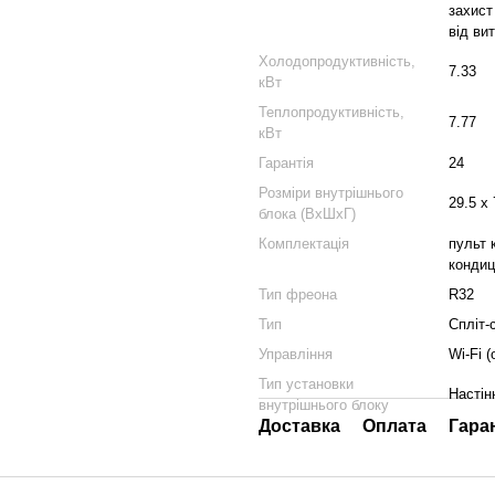
захист
від ви
Холодопродуктивність,
7.33
кВт
Теплопродуктивність,
7.77
кВт
Гарантія
24
Розміри внутрішнього
29.5 x 
блока (ВхШхГ)
Комплектація
пульт 
кондиц
Тип фреона
R32
Тип
Спліт-
Управління
Wi-Fi 
Тип установки
Настін
внутрішнього блоку
Доставка
Оплата
Гара