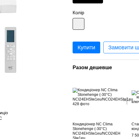
Колір
Купити
Замовити 
Разом дешевше
Кондиціонер NC Clima
Ста
Stonehenge (-30°C)
кон
NCI24EHSIw1eu/NCO24EH
7 50
SIw1eu