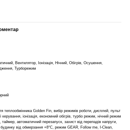
коментар
тичний, Вентилятор, Іонізація, Нічний, Обігрів, Осушення,
дження, Турборежим
орний
тя теплообмінника Golden Fin, вибір режимів роботи, дисплей, пульт
-fi керування, іонізація, економний обігрів, турбо режим, нічний режим
, таймер, автоматичний перезапуск, захист від перепадів напруги,
 будинку від обмерзання +8°C, режим GEAR, Follow me, I-Clean,