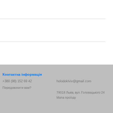
Контактна інформація
+380 (98) 152 69 42
holodoklviv@gmail.com
Передзвонити вам?
79018 Львів, вул. Головацького 24
Мапа проїзду