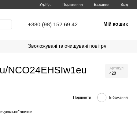
Порівняння
Укр
Рус
Бажання
Вхід
+380 (98) 152 69 42
Мій кошик
Зволожувачі та очищувачі повітря
1eu/NCO24EHSIw1eu
Артикул
428
Порівняти
В бажання
ичувальної знижки