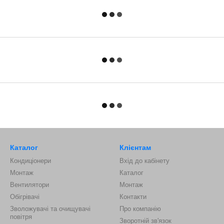
Каталог
Клієнтам
Кондиціонери
Вхід до кабінету
Монтаж
Каталог
Вентилятори
Монтаж
Обігрівачі
Контакти
Зволожувачі та очищувачі
Про компанію
повітря
Зворотній зв'язок