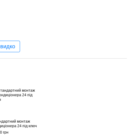
швидко
ндартний монтаж
диціонера 24 під ключ
0 грн