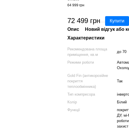
64 999 грн
72 499 грн
Купити
Опис
Новий відгук або 
Характеристики
Рекомендована площа
до 70
приміщення, кв.м
Режими роботи
Автома
Охоло
Gold Fin (антикорозійне
покриття
Так
теплообмінника)
Тип компресора
інверт
Колір
Білий
Функції
покрит
ДУ, wi
роботи
захист