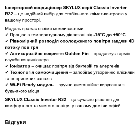
Інверторний кондиціонер SKYLUX серії Classic Inverter
R32
– це надійний вибір для стабільного клімат-контролю у
вашому просторі.
Модель вражає своїми можливостями:
✔ Працює в температурному діапазоні від
-15°C до +50°C
✔
Рівномірний розподіл охолодженого повітря
завдяки
4D
потоку повітря
✔
Антикорозійне покриття Golden Fin
– продовжує термін
служби кондиціонера
✔
Іонізатор
– очищає повітря від бактерій та алергенів
✔
Технологія самоочищення
– запобігає утворенню плісняви
та неприємних запахів
✔
Wi-Fi Ready модуль
– зручне дистанційне керування з
будь-якого місця
SKYLUX Classic Inverter R32
– це сучасне рішення для
комфортного та чистого повітря у вашому домі чи офісі!
Відгуки