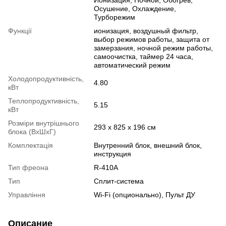
Осушение, Охлаждение,
Турборежим
Функції
ионизация, воздушный фильтр,
выбор режимов работы, защита от
замерзания, ночной режим работы,
самоочистка, таймер 24 часа,
автоматический режим
Холодопродуктивність,
4.80
кВт
Теплопродуктивність,
5.15
кВт
Розміри внутрішнього
293 х 825 х 196 см
блока (ВхШхГ)
Комплектація
Внутренний блок, внешний блок,
инструкция
Тип фреона
R-410A
Тип
Сплит-система
Управління
Wi-Fi (опционально), Пульт ДУ
Описание