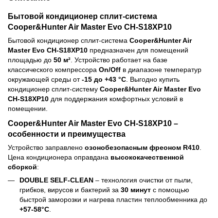
Бытовой кондиционер сплит-система
Cooper&Hunter Air Master Evo CH-S18XP10
Бытовой кондиционер сплит-система
Cooper&Hunter Air
Master Evo CH-S18XP10
предназначен для помещений
площадью до
50 м²
. Устройство работает на базе
классического компрессора
On/Off
в диапазоне температур
окружающей среды от
-15 до +43 °C
. Выгодно купить
кондиционер сплит-систему
Cooper&Hunter Air Master Evo
CH-S18XP10
для поддержания комфортных условий в
помещении.
Cooper&Hunter Air Master Evo CH-S18XP10 –
особенности и преимущества
Устройство заправлено
озонобезопасным фреоном R410
.
Цена кондиционера оправдана
высококачественной
сборкой
:
DOUBLE SELF-CLEAN
– технология очистки от пыли,
грибков, вирусов и бактерий за
30 минут
с помощью
быстрой заморозки и нагрева пластин теплообменника до
+57-58°C
.