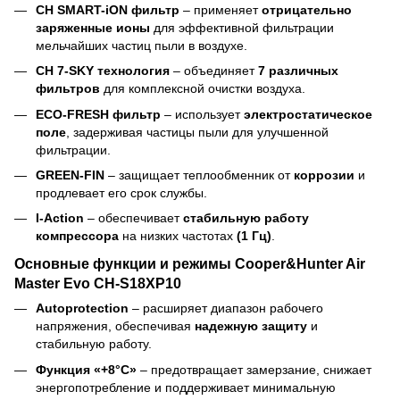
CH SMART-iON фильтр
– применяет
отрицательно
заряженные ионы
для эффективной фильтрации
мельчайших частиц пыли в воздухе.
CH 7-SKY технология
– объединяет
7 различных
фильтров
для комплексной очистки воздуха.
ECO-FRESH фильтр
– использует
электростатическое
поле
, задерживая частицы пыли для улучшенной
фильтрации.
GREEN-FIN
– защищает теплообменник от
коррозии
и
продлевает его срок службы.
I-Action
– обеспечивает
стабильную работу
компрессора
на низких частотах
(1 Гц)
.
Основные функции и режимы Cooper&Hunter Air
Master Evo CH-S18XP10
Autoprotection
– расширяет диапазон рабочего
напряжения, обеспечивая
надежную защиту
и
стабильную работу.
Функция «+8°C»
– предотвращает замерзание, снижает
энергопотребление и поддерживает минимальную