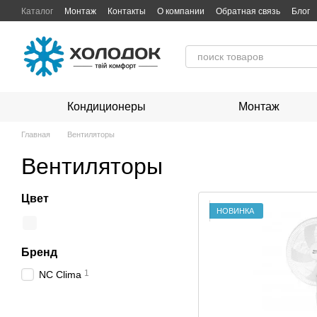
Перейти к основному контенту
Каталог
Монтаж
Контакты
О компании
Обратная связь
Блог
Кондиционеры
Монтаж
Главная
Вентиляторы
Вентиляторы
Цвет
НОВИНКА
Бренд
1
NC Clima