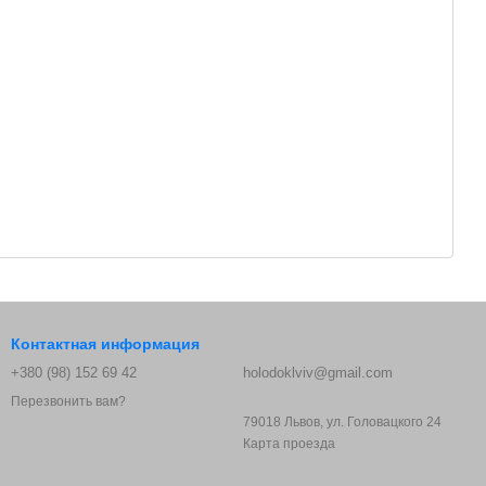
Контактная информация
+380 (98) 152 69 42
holodoklviv@gmail.com
Перезвонить вам?
79018 Львов, ул. Головацкого 24
Карта проезда