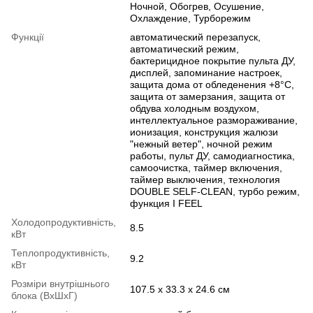
Ночной, Обогрев, Осушение,
Охлаждение, Турборежим
Функції
автоматический перезапуск,
автоматический режим,
бактерицидное покрытие пульта ДУ,
дисплей, запоминание настроек,
защита дома от обледенения +8°C,
защита от замерзания, защита от
обдува холодным воздухом,
интеллектуальное размораживание,
ионизация, конструкция жалюзи
"нежный ветер", ночной режим
работы, пульт ДУ, самодиагностика,
самоочистка, таймер включения,
таймер выключения, технология
DOUBLE SELF-CLEAN, турбо режим,
функция I FEEL
Холодопродуктивність,
8.5
кВт
Теплопродуктивність,
9.2
кВт
Розміри внутрішнього
107.5 x 33.3 x 24.6 cм
блока (ВхШхГ)