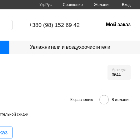
Сравнение
Укр
Рус
Желания
Вход
+380 (98) 152 69 42
Мой заказ
Увлажнители и воздухоочистители
Артикул
3644
К сравнению
В желания
тельной скидки
каз