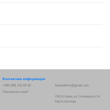
Контактная информация
+380 (98) 152 69 42
holodoklviv@gmail.com
Перезвонить вам?
79018 Львов, ул. Головацкого 24
Карта проезда