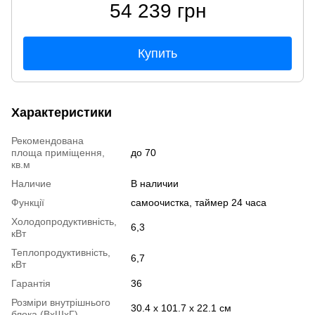
54 239 грн
Купить
Характеристики
Рекомендована
площа приміщення,
до 70
кв.м
Наличие
В наличии
Функції
самоочистка, таймер 24 часа
Холодопродуктивність,
6,3
кВт
Теплопродуктивність,
6,7
кВт
Гарантія
36
Розміри внутрішнього
30.4 х 101.7 х 22.1 см
блока (ВхШхГ)