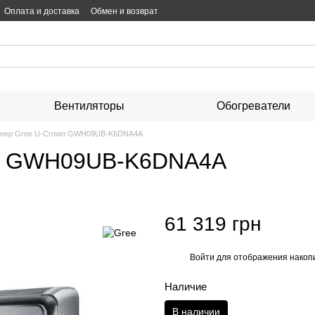
Оплата и доставка
Обмен и возврат
Вентиляторы
Обогреватели
онер Gree U-Crown GWH09UB-K6DNA4A
wn GWH09UB-K6DNA4A
61 319 грн
Войти
для отображения накопи
%
Наличие
В наличии