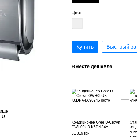
Цвет
Купить
Быстрый за
Вместе дешевле
Кондиционер Gree U-Crown
Ста
GWH09UB-K6DNA4A
кон
клю
61 319 грн