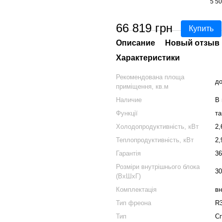
5 50
66 819 грн
Купить
Описание
Новый отзыв 
Характеристики
Рекомендована площа
до
приміщення, кв.м
Наличие
В 
Функції
та
Холодопродуктивність, кВт
2,
Теплопродуктивність, кВт
2,
Гарантія
36
Розміри внутрішнього блока
30
(ВхШхГ)
Комплектація
вн
Тип фреона
R
Тип
Сп