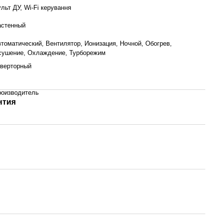
льт ДУ, Wi-Fi керування
астенный
томатический, Вентилятор, Ионизация, Ночной, Обогрев,
сушение, Охлаждение, Турборежим
нверторный
роизводитель
нтия