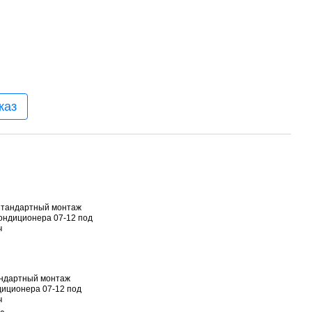
каз
ндартный монтаж
диционера 07-12 под
ч