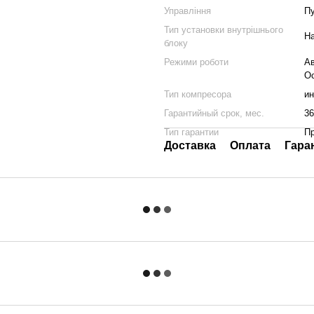
Управління
Пу
Тип установки внутрішнього
Н
блоку
Режими роботи
Ав
О
Тип компресора
и
Гарантийный срок, мес.
36
Тип гарантии
П
Доставка
Оплата
Гара