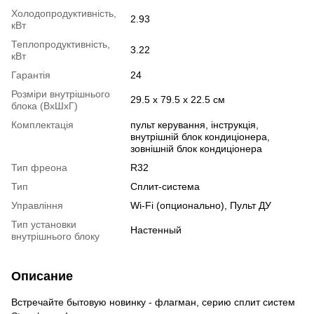
Холодопродуктивність,
2.93
кВт
Теплопродуктивність,
3.22
кВт
Гарантія
24
Розміри внутрішнього
29.5 x 79.5 x 22.5 см
блока (ВхШхГ)
Комплектація
пульт керування, інструкція,
внутрішній блок кондиціонера,
зовнішній блок кондиціонера
Тип фреона
R32
Тип
Сплит-система
Управління
Wi-Fi (опционально), Пульт ДУ
Тип установки
Настенный
внутрішнього блоку
Описание
Встречайте бытовую новинку - флагман, серию сплит систем