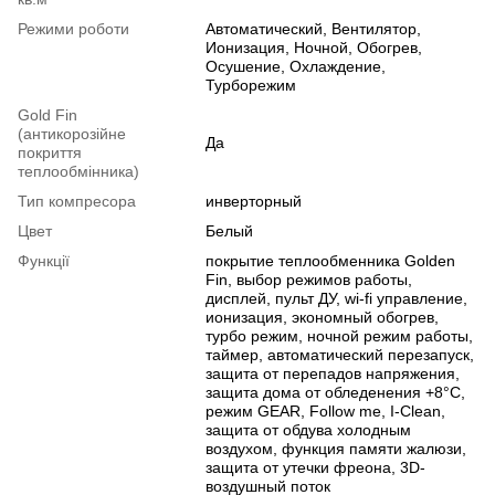
Режими роботи
Автоматический, Вентилятор,
Ионизация, Ночной, Обогрев,
Осушение, Охлаждение,
Турборежим
Gold Fin
(антикорозійне
Да
покриття
теплообмінника)
Тип компресора
инверторный
Цвет
Белый
Функції
покрытие теплообменника Golden
Fin, выбор режимов работы,
дисплей, пульт ДУ, wi-fi управление,
ионизация, экономный обогрев,
турбо режим, ночной режим работы,
таймер, автоматический перезапуск,
защита от перепадов напряжения,
защита дома от обледенения +8°C,
режим GEAR, Follow me, I-Clean,
защита от обдува холодным
воздухом, функция памяти жалюзи,
защита от утечки фреона, 3D-
воздушный поток