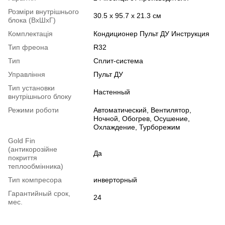
Розміри внутрішнього
30.5 х 95.7 x 21.3 см
блока (ВхШхГ)
Комплектація
Кондиционер Пульт ДУ Инструкция
Тип фреона
R32
Тип
Сплит-система
Управління
Пульт ДУ
Тип установки
Настенный
внутрішнього блоку
Режими роботи
Автоматический, Вентилятор,
Ночной, Обогрев, Осушение,
Охлаждение, Турборежим
Gold Fin
(антикорозійне
Да
покриття
теплообмінника)
Тип компресора
инверторный
Гарантийный срок,
24
мес.