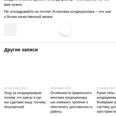
вам нужно.
Не откладывайте на потом! Установка кондиционера – это шаг
к более качественной жизни.
Другие записи
20 сентября 2024
19 января 2024
11 марта 2022
Уход за кондиционером:
Особенности правильного
Какие типы
почему это важно и как
монтажа кондиционера:
кондиционе
мы сделаем вашу технику
как избежать проблем и
Выбираем 
безупречной
обеспечить долговечность
систему дл
работы
пространст